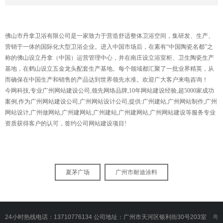
佛山市丹拿卫浴有限公司是一家致力于营造舒适整体卫浴空间，集研发、生产、
营销于一体的国际化大型卫浴企业。进入中国市场后，在素有“中国陶瓷名都”之
称的佛山设立丹拿（中国）运营管理中心，并在南庄设立浴室柜、卫生陶瓷生产
基地，在鹤山设立五金龙头配套生产基地。每个领域都汇聚了一批业界精英，从
而确保在中国生产和销售的产品达到世界领先水准。欢迎广大客户来电咨询！
今网科技,专业广州网站建设公司,领先网络品牌,10年网站建设经验,超5000家成功
案例,作为广州网站建设公司,广州网站设计公司,提供:广州建站,广州网站制作,广州
网站设计,广州做网站,广州建网站,广州建站,广州建网站,广州网站建设等服务专业
资质获得客户的认可，签约公司网站建设项目!
夏茅广场
广州市耐迪涂料
24小时热线电话：13710776134 公司地址：广州市天河区银利街30号203室
粤